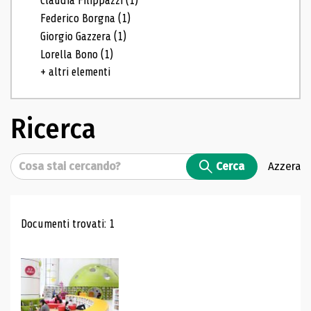
Claudia Filippazzi
(1)
Federico Borgna
(1)
Giorgio Gazzera
(1)
Lorella Bono
(1)
+ altri elementi
Ricerca
Cerca
Cerca
Azzera
Risultati di ricerca
Documenti trovati: 1