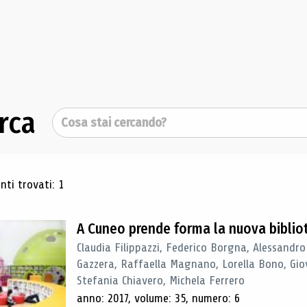
rca
Cerca
ultati di ricerca
ti trovati: 1
A Cuneo prende forma la nuova biblio
Claudia Filippazzi, Federico Borgna, Alessandro
Gazzera, Raffaella Magnano, Lorella Bono, Gio
Stefania Chiavero, Michela Ferrero
anno: 2017, volume: 35, numero: 6