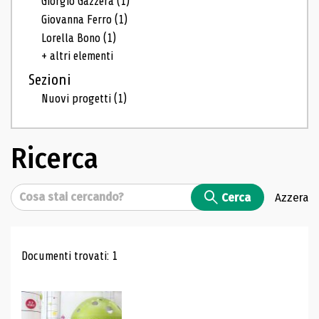
Giorgio Gazzera
(1)
Giovanna Ferro
(1)
Lorella Bono
(1)
+ altri elementi
Sezioni
Nuovi progetti
(1)
Ricerca
Cerca
Cerca
Azzera
Risultati di ricerca
Documenti trovati: 1