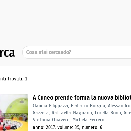
rca
Cerca
ultati di ricerca
ti trovati: 1
A Cuneo prende forma la nuova biblio
Claudia Filippazzi, Federico Borgna, Alessandro
Gazzera, Raffaella Magnano, Lorella Bono, Gio
Stefania Chiavero, Michela Ferrero
anno: 2017, volume: 35, numero: 6