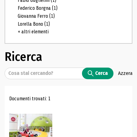
Fabio Guglielmi
(1)
Federico Borgna
(1)
Giovanna Ferro
(1)
Lorella Bono
(1)
+ altri elementi
Ricerca
Cerca
Cerca
Azzera
Risultati di ricerca
Documenti trovati: 1