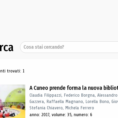
rca
Cerca
ultati di ricerca
ti trovati: 1
A Cuneo prende forma la nuova biblio
Claudia Filippazzi, Federico Borgna, Alessandro
Gazzera, Raffaella Magnano, Lorella Bono, Gio
Stefania Chiavero, Michela Ferrero
anno: 2017, volume: 35, numero: 6