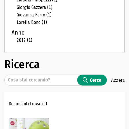
Giorgio Gazzera
(1)
Giovanna Ferro
(1)
Lorella Bono
(1)
Anno
2017
(1)
Ricerca
Cerca
Cerca
Azzera
Risultati di ricerca
Documenti trovati: 1