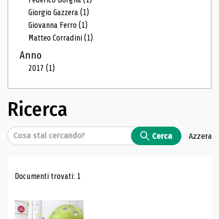
Giorgio Gazzera
(1)
Giovanna Ferro
(1)
Matteo Corradini
(1)
Anno
2017
(1)
Ricerca
Cerca
Cerca
Azzera
Risultati di ricerca
Documenti trovati: 1