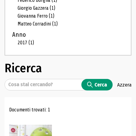
Federico Borgna
(1)
Giorgio Gazzera
(1)
Giovanna Ferro
(1)
Matteo Corradini
(1)
Anno
2017
(1)
Ricerca
Cerca
Cerca
Azzera
Risultati di ricerca
Documenti trovati: 1