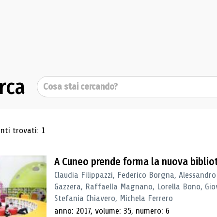
rca
Cerca
ultati di ricerca
ti trovati: 1
A Cuneo prende forma la nuova biblio
Claudia Filippazzi, Federico Borgna, Alessandro
Gazzera, Raffaella Magnano, Lorella Bono, Gio
Stefania Chiavero, Michela Ferrero
anno: 2017, volume: 35, numero: 6