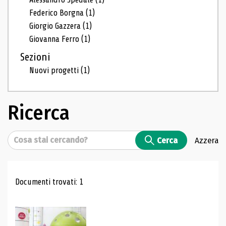
Federico Borgna
(1)
Giorgio Gazzera
(1)
Giovanna Ferro
(1)
Sezioni
Nuovi progetti
(1)
Ricerca
Cerca
Cerca
Azzera
Risultati di ricerca
Documenti trovati: 1