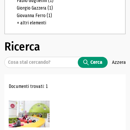
Fabio Guglielmi
(1)
Giorgio Gazzera
(1)
Giovanna Ferro
(1)
+ altri elementi
Ricerca
Cerca
Cerca
Azzera
Risultati di ricerca
Documenti trovati: 1