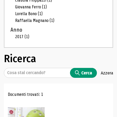
Claudia Filippazzi
(1)
Giovanna Ferro
(1)
Lorella Bono
(1)
Raffaella Magnano
(1)
Anno
2017
(1)
Ricerca
Cerca
Cerca
Azzera
Risultati di ricerca
Documenti trovati: 1