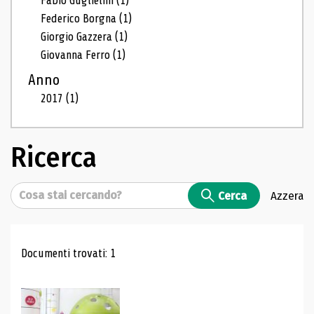
Fabio Guglielmi
(1)
Federico Borgna
(1)
Giorgio Gazzera
(1)
Giovanna Ferro
(1)
Anno
2017
(1)
Ricerca
Cerca
Cerca
Azzera
Risultati di ricerca
Documenti trovati: 1