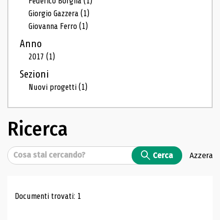
Federico Borgna
(1)
Giorgio Gazzera
(1)
Giovanna Ferro
(1)
Anno
2017
(1)
Sezioni
Nuovi progetti
(1)
Ricerca
Cerca
Cerca
Azzera
Risultati di ricerca
Documenti trovati: 1