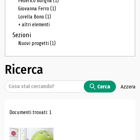
Federico Borgna
(1)
Giovanna Ferro
(1)
Lorella Bono
(1)
+ altri elementi
Sezioni
Nuovi progetti
(1)
Ricerca
Cerca
Cerca
Azzera
Risultati di ricerca
Documenti trovati: 1