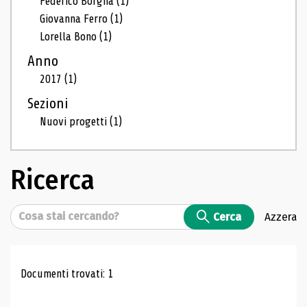
Federico Borgna
(1)
Giovanna Ferro
(1)
Lorella Bono
(1)
Anno
2017
(1)
Sezioni
Nuovi progetti
(1)
Ricerca
Cerca
Cerca
Azzera
Risultati di ricerca
Documenti trovati: 1