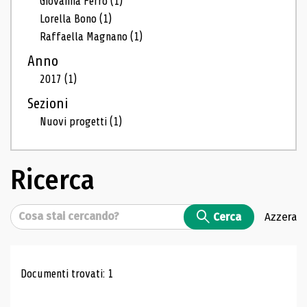
Giovanna Ferro
(1)
Lorella Bono
(1)
Raffaella Magnano
(1)
Anno
2017
(1)
Sezioni
Nuovi progetti
(1)
Ricerca
Cerca
Cerca
Azzera
Risultati di ricerca
Documenti trovati: 1