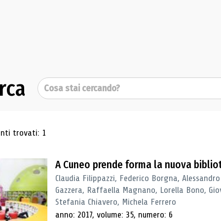
rca
Cerca
ultati di ricerca
ti trovati: 1
A Cuneo prende forma la nuova biblio
Claudia Filippazzi, Federico Borgna, Alessandro
Gazzera, Raffaella Magnano, Lorella Bono, Gio
Stefania Chiavero, Michela Ferrero
anno: 2017, volume: 35, numero: 6