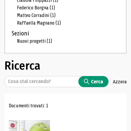
Claudia Filippazzi
(1)
Federico Borgna
(1)
Matteo Corradini
(1)
Raffaella Magnano
(1)
Sezioni
Nuovi progetti
(1)
Ricerca
Cerca
Cerca
Azzera
Risultati di ricerca
Documenti trovati: 1