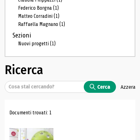
Federico Borgna
(1)
Matteo Corradini
(1)
Raffaella Magnano
(1)
Sezioni
Nuovi progetti
(1)
Ricerca
Cerca
Cerca
Azzera
Risultati di ricerca
Documenti trovati: 1