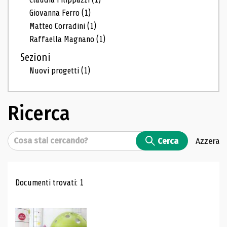
Giovanna Ferro
(1)
Matteo Corradini
(1)
Raffaella Magnano
(1)
Sezioni
Nuovi progetti
(1)
Ricerca
Cerca
Cerca
Azzera
Risultati di ricerca
Documenti trovati: 1