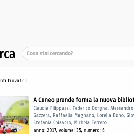
rca
Cerca
ultati di ricerca
ti trovati: 1
A Cuneo prende forma la nuova biblio
Claudia Filippazzi, Federico Borgna, Alessandro
Gazzera, Raffaella Magnano, Lorella Bono, Gio
Stefania Chiavero, Michela Ferrero
anno: 2017, volume: 35, numero: 6