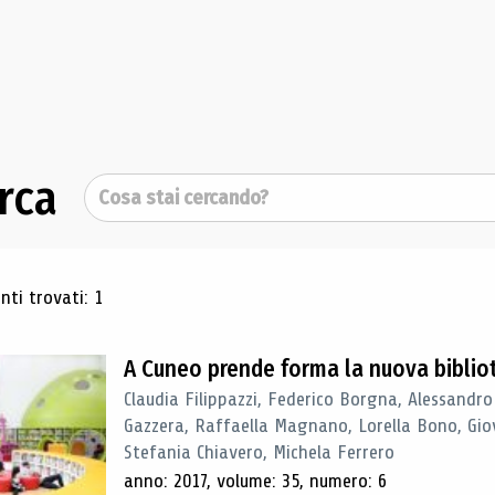
rca
Cerca
ultati di ricerca
ti trovati: 1
A Cuneo prende forma la nuova biblio
Claudia Filippazzi, Federico Borgna, Alessandro
Gazzera, Raffaella Magnano, Lorella Bono, Gio
Stefania Chiavero, Michela Ferrero
anno: 2017, volume: 35, numero: 6