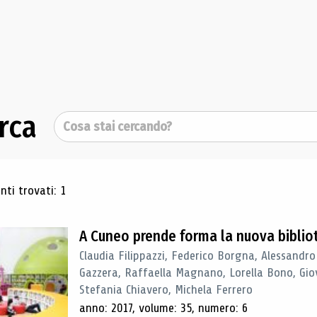
rca
Cerca
ultati di ricerca
ti trovati: 1
A Cuneo prende forma la nuova biblio
Claudia Filippazzi, Federico Borgna, Alessandro
Gazzera, Raffaella Magnano, Lorella Bono, Gio
Stefania Chiavero, Michela Ferrero
anno: 2017, volume: 35, numero: 6