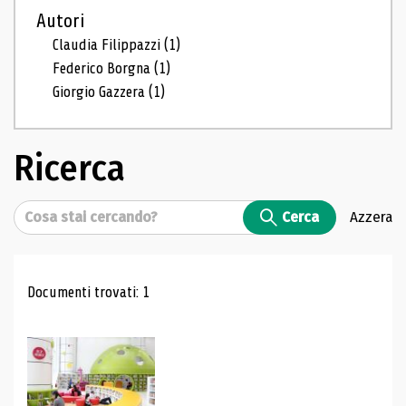
Autori
Claudia Filippazzi
(1)
Federico Borgna
(1)
Giorgio Gazzera
(1)
Ricerca
Cerca
Cerca
Azzera
Risultati di ricerca
Documenti trovati: 1