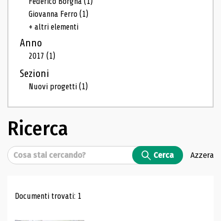
Federico Borgna
(1)
Giovanna Ferro
(1)
+ altri elementi
Anno
2017
(1)
Sezioni
Nuovi progetti
(1)
Ricerca
Cerca
Cerca
Azzera
Risultati di ricerca
Documenti trovati: 1