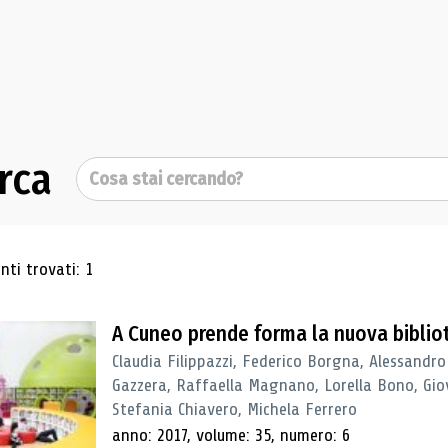
rca
Cerca
ultati di ricerca
ti trovati: 1
A Cuneo prende forma la nuova biblio
Claudia Filippazzi, Federico Borgna, Alessandro
Gazzera, Raffaella Magnano, Lorella Bono, Gio
Stefania Chiavero, Michela Ferrero
anno: 2017, volume: 35, numero: 6