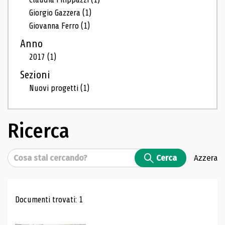
Giorgio Gazzera
(1)
Giovanna Ferro
(1)
Anno
2017
(1)
Sezioni
Nuovi progetti
(1)
Ricerca
Cerca
Cerca
Azzera
Risultati di ricerca
Documenti trovati: 1