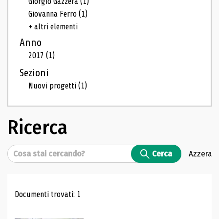
Giorgio Gazzera
(1)
Giovanna Ferro
(1)
+ altri elementi
Anno
2017
(1)
Sezioni
Nuovi progetti
(1)
Ricerca
Cerca
Cerca
Azzera
Risultati di ricerca
Documenti trovati: 1