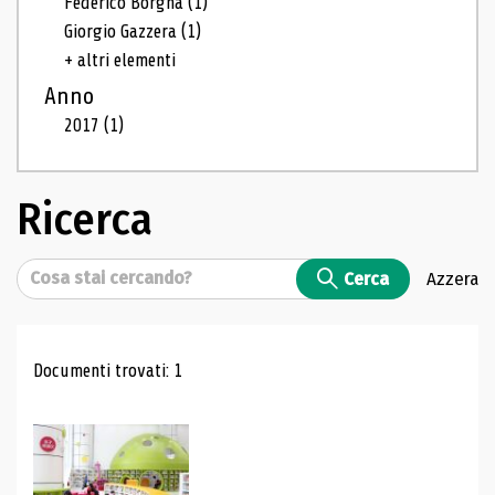
Federico Borgna
(1)
Giorgio Gazzera
(1)
+ altri elementi
Anno
2017
(1)
Ricerca
Cerca
Cerca
Azzera
Risultati di ricerca
Documenti trovati: 1