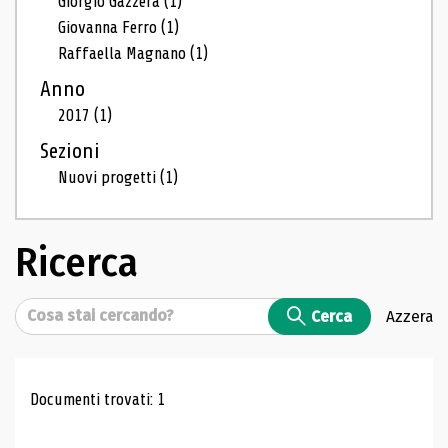
Giorgio Gazzera
(1)
Giovanna Ferro
(1)
Raffaella Magnano
(1)
Anno
2017
(1)
Sezioni
Nuovi progetti
(1)
Ricerca
Cerca
Cerca
Azzera
Risultati di ricerca
Documenti trovati: 1