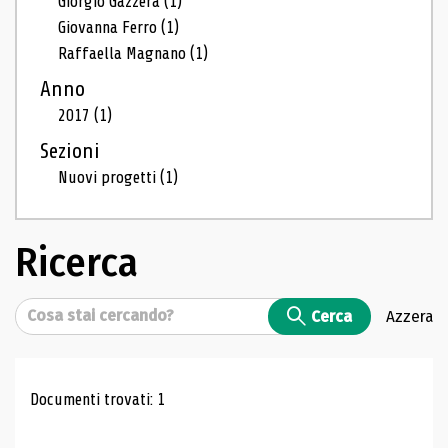
Giorgio Gazzera
(1)
Giovanna Ferro
(1)
Raffaella Magnano
(1)
Anno
2017
(1)
Sezioni
Nuovi progetti
(1)
Ricerca
Cerca
Cerca
Azzera
Risultati di ricerca
Documenti trovati: 1