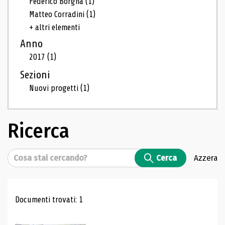
Federico Borgna
(1)
Matteo Corradini
(1)
+ altri elementi
Anno
2017
(1)
Sezioni
Nuovi progetti
(1)
Ricerca
Cerca
Cerca
Azzera
Risultati di ricerca
Documenti trovati: 1