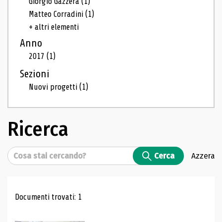
Giorgio Gazzera
(1)
Matteo Corradini
(1)
+ altri elementi
Anno
2017
(1)
Sezioni
Nuovi progetti
(1)
Ricerca
Cerca
Cerca
Azzera
Risultati di ricerca
Documenti trovati: 1