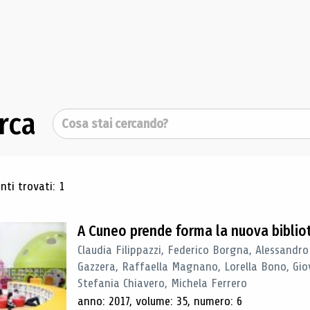
rca
Cerca
ultati di ricerca
ti trovati: 1
A Cuneo prende forma la nuova biblio
Claudia Filippazzi, Federico Borgna, Alessandro
Gazzera, Raffaella Magnano, Lorella Bono, Gio
Stefania Chiavero, Michela Ferrero
anno: 2017, volume: 35, numero: 6