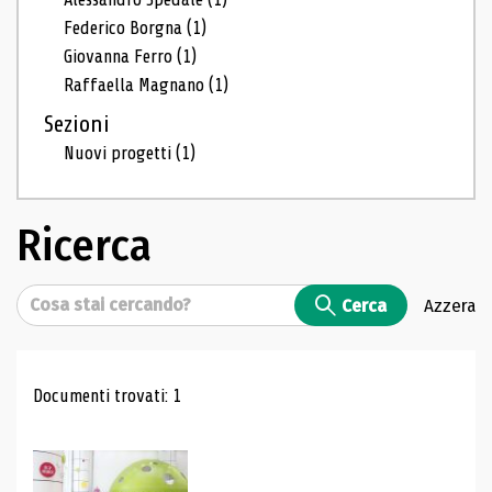
Federico Borgna
(1)
Giovanna Ferro
(1)
Raffaella Magnano
(1)
Sezioni
Nuovi progetti
(1)
Ricerca
Cerca
Cerca
Azzera
Risultati di ricerca
Documenti trovati: 1