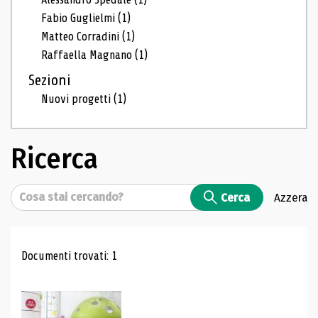
Fabio Guglielmi
(1)
Matteo Corradini
(1)
Raffaella Magnano
(1)
Sezioni
Nuovi progetti
(1)
Ricerca
Cerca
Cerca
Azzera
Risultati di ricerca
Documenti trovati: 1