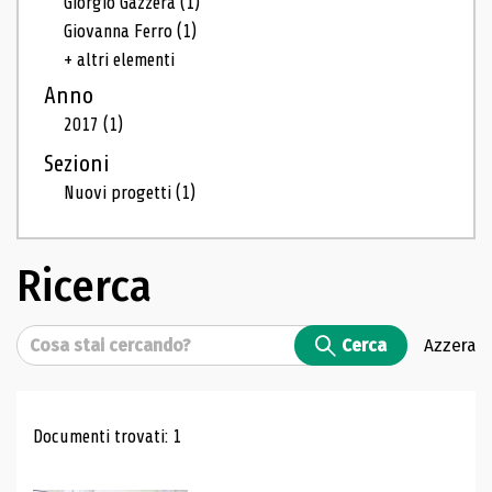
Giorgio Gazzera
(1)
Giovanna Ferro
(1)
+ altri elementi
Anno
2017
(1)
Sezioni
Nuovi progetti
(1)
Ricerca
Cerca
Cerca
Azzera
Risultati di ricerca
Documenti trovati: 1