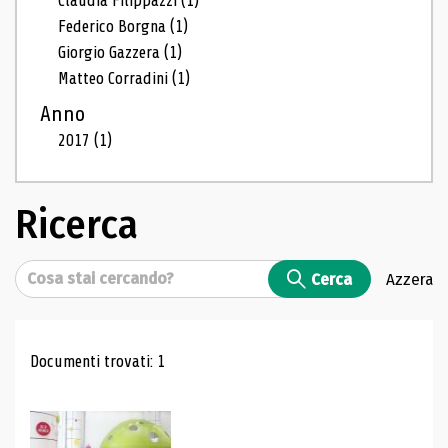
Claudia Filippazzi
(1)
Federico Borgna
(1)
Giorgio Gazzera
(1)
Matteo Corradini
(1)
Anno
2017
(1)
Ricerca
Cerca
Cerca
Azzera
Risultati di ricerca
Documenti trovati: 1