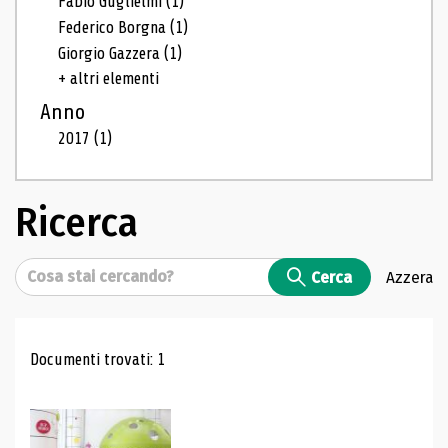
Fabio Guglielmi
(1)
Federico Borgna
(1)
Giorgio Gazzera
(1)
+ altri elementi
Anno
2017
(1)
Ricerca
Cerca
Cerca
Azzera
Risultati di ricerca
Documenti trovati: 1