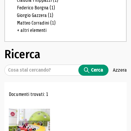
Claudia Filippazzi
(1)
Federico Borgna
(1)
Giorgio Gazzera
(1)
Matteo Corradini
(1)
+ altri elementi
Ricerca
Cerca
Cerca
Azzera
Risultati di ricerca
Documenti trovati: 1