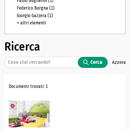
Fabio Guglielmi
(1)
Federico Borgna
(1)
Giorgio Gazzera
(1)
+ altri elementi
Ricerca
Cerca
Cerca
Azzera
Risultati di ricerca
Documenti trovati: 1