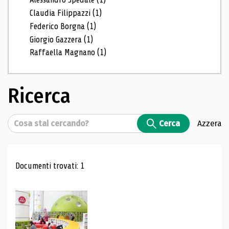
Claudia Filippazzi
(1)
Federico Borgna
(1)
Giorgio Gazzera
(1)
Raffaella Magnano
(1)
Ricerca
Cerca
Cerca
Azzera
Risultati di ricerca
Documenti trovati: 1