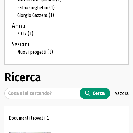
Fabio Guglielmi
(1)
Giorgio Gazzera
(1)
Anno
2017
(1)
Sezioni
Nuovi progetti
(1)
Ricerca
Cerca
Cerca
Azzera
Risultati di ricerca
Documenti trovati: 1