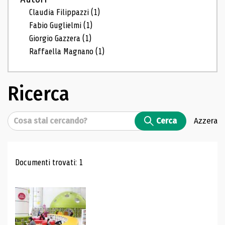
Claudia Filippazzi
(1)
Fabio Guglielmi
(1)
Giorgio Gazzera
(1)
Raffaella Magnano
(1)
Ricerca
Cerca
Cerca
Azzera
Risultati di ricerca
Documenti trovati: 1