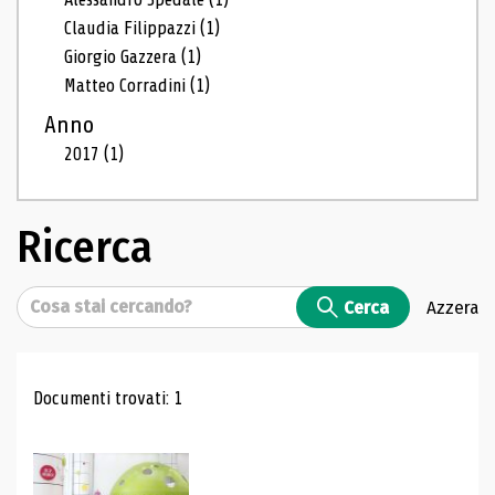
Claudia Filippazzi
(1)
Giorgio Gazzera
(1)
Matteo Corradini
(1)
Anno
2017
(1)
Ricerca
Cerca
Cerca
Azzera
Risultati di ricerca
Documenti trovati: 1