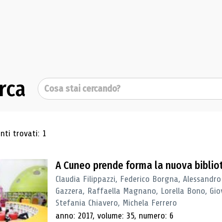
rca
Cerca
ultati di ricerca
ti trovati: 1
A Cuneo prende forma la nuova biblio
Claudia Filippazzi, Federico Borgna, Alessandro
Gazzera, Raffaella Magnano, Lorella Bono, Gio
Stefania Chiavero, Michela Ferrero
anno: 2017, volume: 35, numero: 6