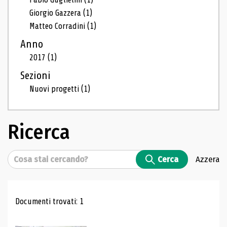
Giorgio Gazzera
(1)
Matteo Corradini
(1)
Anno
2017
(1)
Sezioni
Nuovi progetti
(1)
Ricerca
Cerca
Cerca
Azzera
Risultati di ricerca
Documenti trovati: 1