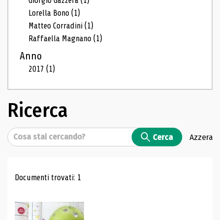
Giorgio Gazzera
(1)
Lorella Bono
(1)
Matteo Corradini
(1)
Raffaella Magnano
(1)
Anno
2017
(1)
Ricerca
Cerca
Cerca
Azzera
Risultati di ricerca
Documenti trovati: 1